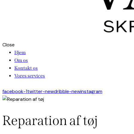
Close
Hjem
Om os
Kontakt os
Vores services
facebook-1
twitter-new
dribble-new
instagram
Reparation af tøj